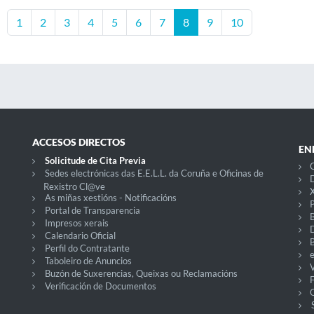
1
2
3
4
5
6
7
8
9
10
ACCESOS DIRECTOS
EN
Solicitude de Cita Previa
C
Sedes electrónicas das E.E.L.L. da Coruña e Oficinas de
D
Rexistro Cl@ve
X
As miñas xestións - Notificacións
P
Portal de Transparencia
Impresos xerais
Calendario Oficial
Perfil do Contratante
Taboleiro de Anuncios
V
Buzón de Suxerencias, Queixas ou Reclamacións
Verificación de Documentos
O