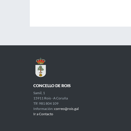
CONCELLO DE ROIS
Samil, 1
15911 Rois - A Coruña
Tlf: 981 804 109
Información:
correo@rois.gal
Ir a Contacto