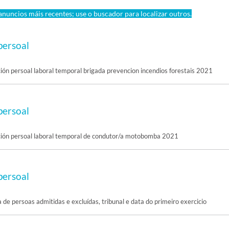
nuncios máis recentes; use o buscador para localizar outros.
persoal
ión persoal laboral temporal brigada prevencion incendios forestais 2021
persoal
ción persoal laboral temporal de condutor/a motobomba 2021
persoal
a de persoas admitidas e excluídas, tribunal e data do primeiro exercicio