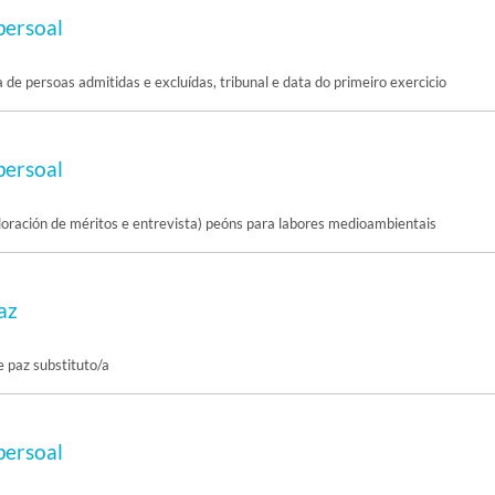
persoal
a de persoas admitidas e excluídas, tribunal e data do primeiro exercicio
persoal
valoración de méritos e entrevista) peóns para labores medioambientais
az
e paz substituto/a
persoal