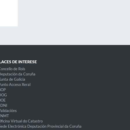
LACES DE INTERESE
oncello de Rois
eputación da Coruña
unta de Galicia
unto Acceso Xeral
BOP
DOG
BOE
eDNI
alidacións
FNMT
ficina Virtual do Catastro
Sede Electrónica Deputación Provincial da Coruña