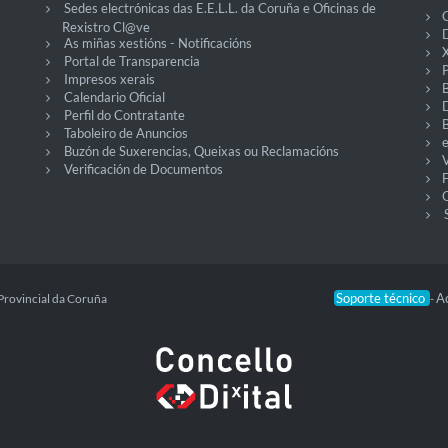
Sedes electrónicas das E.E.L.L. da Coruña e Oficinas de
C
Rexistro Cl@ve
D
As miñas xestións - Notificacións
X
Portal de Transparencia
P
Impresos xerais
Calendario Oficial
Perfil do Contratante
Taboleiro de Anuncios
Buzón de Suxerencias, Queixas ou Reclamacións
V
Verificación de Documentos
O
Soporte técnico
Ac
Provincial da Coruña
-