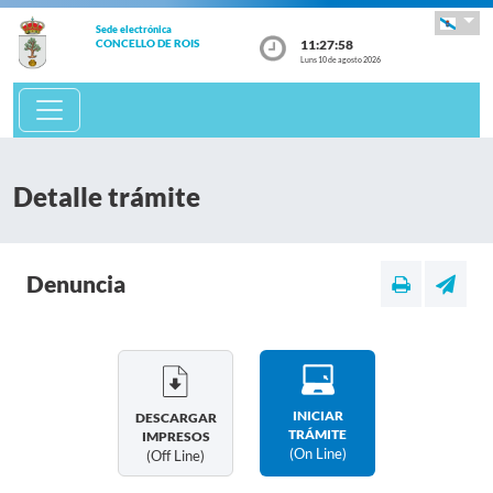
Sede electrónica
11:27:58
CONCELLO DE ROIS
Luns 10 de agosto 2026
Detalle trámite
Denuncia
INICIAR
DESCARGAR
TRÁMITE
IMPRESOS
(on Line)
(off Line)