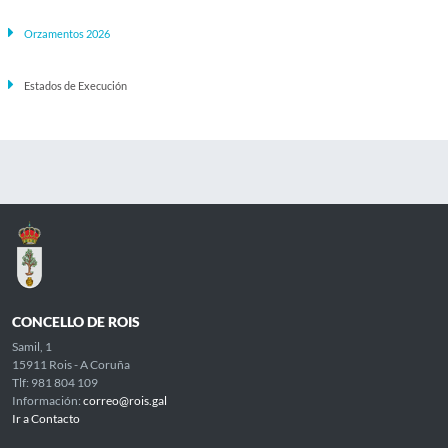
Orzamentos 2026
Estados de Execución
CONCELLO DE ROIS
Samil, 1
15911 Rois - A Coruña
Tlf: 981 804 109
Información:
correo@rois.gal
Ir a Contacto