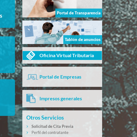
Portal de Transparencia
S
Tablón de anuncios
Oficina Virtual Tributaria
Portal de Empresas
Impresos generales
Otros Servicios
Solicitud de Cita Previa
Perfil del contratante