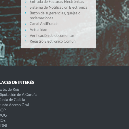
Entrada de Facturas Electrónicas
Sistema de Notificación Electrónica
Buzón de sugerencias, quejas o
reclamaciones
Canal AntiFraude
Actualidad
Verificación de documentos
Registro Electrónico Común
LACES DE INTERÉS
yto. de Rois
iputación de A Coruña
unta de Galicia
unto Acceso Gral.
BOP
DOG
BOE
eDNI