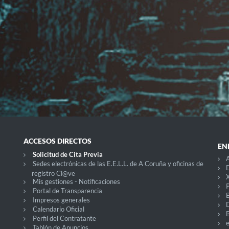
ACCESOS DIRECTOS
EN
Solicitud de Cita Previa
A
Sedes electrónicas de las E.E.L.L. de A Coruña y oficinas de
D
registro Cl@ve
X
Mis gestiones - Notificaciones
P
Portal de Transparencia
Impresos generales
Calendario Oficial
Perfil del Contratante
Tablón de Anuncios