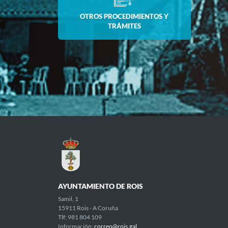
OTROS PROCEDIMIENTOS Y
TRÁMITES
AYUNTAMIENTO DE ROIS
Samil, 1
15911 Rois - A Coruña
Tlf: 981 804 109
Información:
correo@rois.gal